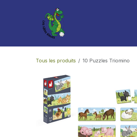
Se rendre au contenu
Boutique
Services
Tous les produits
10 Puzzles Triomino