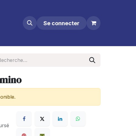
Se connecter
omino
onible.
ursé