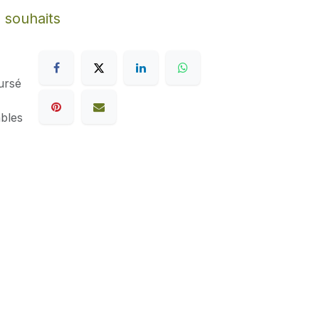
e souhaits
ursé
ables