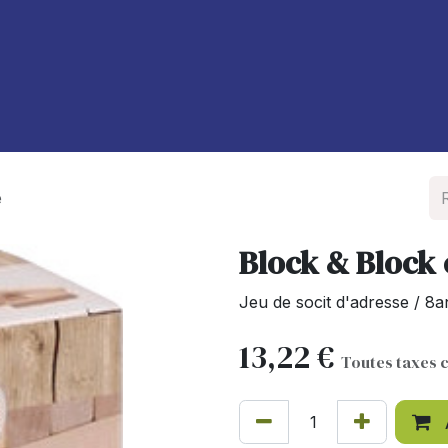
À propos de nous
Blog
e
Block & Block 
Jeu de socit d'adresse / 8a
13,22
€
Toutes taxes 