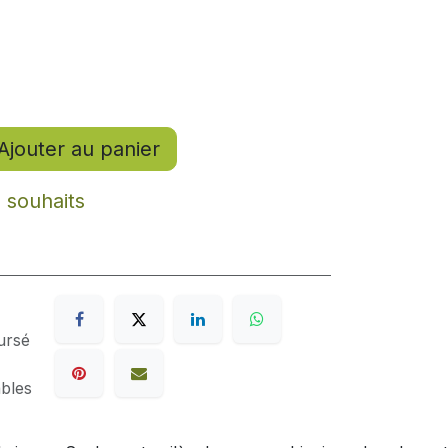
Ajouter au panier
e souhaits
ursé
ables