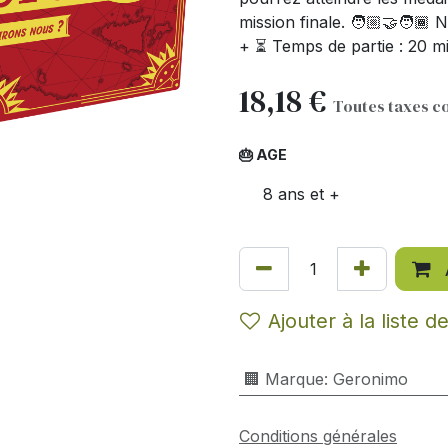
mission finale. 🧑🏼‍🤝‍🧑🏾
+ ⏳ Temps de partie : 20 m
18,18
€
Toutes taxes c
🎂 AGE
8 ans et +
Ajouter à la liste d
🏢 Marque
:
Geronimo
Conditions générales