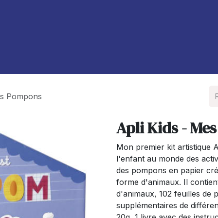
À propos de nous
Blog
ers Pompons
Apli Kids - M
Mon premier kit artistique A
l'enfant au monde des activi
des pompons en papier crép
forme d'animaux. Il contie
d'animaux, 102 feuilles de
supplémentaires de différent
20g, 1 livre avec des instr