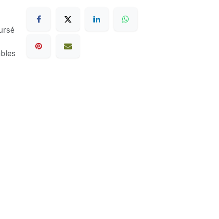
ursé
ables
Mont-Saint-Guibert
Place du Sablon 7
1435 Mont-Saint-Guibert
Mercredi - Samedi 10-18h
+32 10 60 48 29