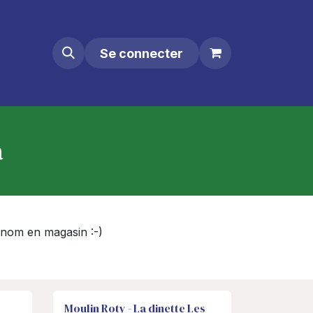
Se connecter
a
on nom en magasin :-)
Moulin Roty - La dinette Les