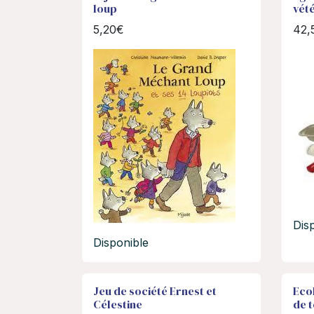
loup
vét
5,20€
42,
Dis
Disponible
Jeu de société Ernest et
Ecol
Célestine
de t