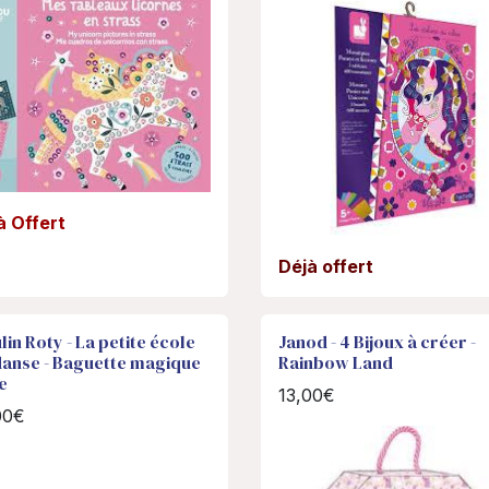
à Offert
Déjà offert
in Roty - La petite école
Janod - 4 Bijoux à créer -
danse - Baguette magique
Rainbow Land
e
13,00€
00€