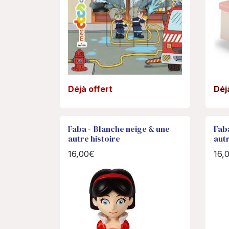
Déjà offert
Déj
Faba - Blanche neige & une
Faba
autre histoire
autr
16,00€
16,