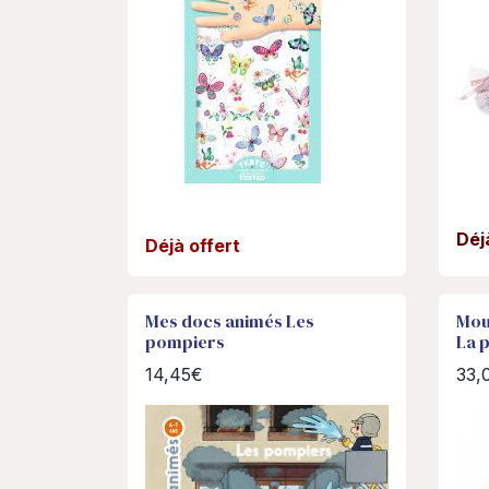
Déj
Déjà offert
Mes docs animés Les
Moul
pompiers
La p
14,45€
33,