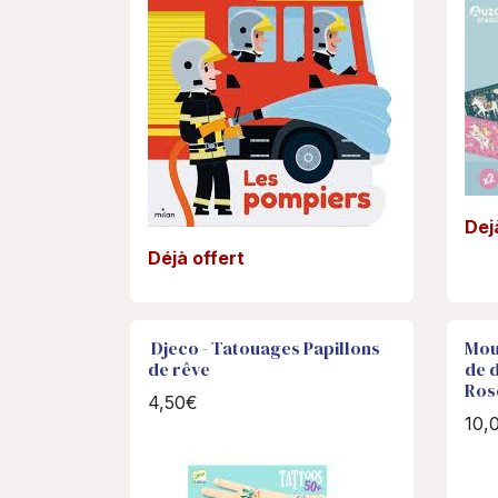
Dej
Déjà offert
Djeco - Tatouages Papillons
Moul
de rêve
de 
Ros
4,50€
10,