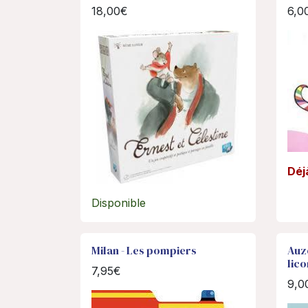
18,00€
6,0
Déj
Disponible
Milan - Les pompiers
Auz
lico
7,95€
9,0