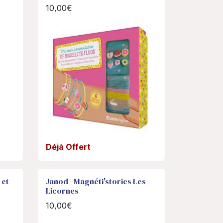
10,00€
Déjà Offert
 et
Janod - Magnéti'stories Les
Licornes
10,00€