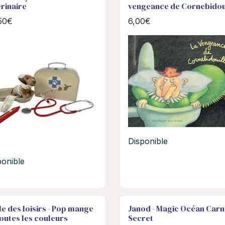
érinaire
vengeance de Cornebidou
50€
6,00€
Disponible
ponible
e des loisirs - Pop mange
Janod - Magic Océan Carn
outes les couleurs
Secret