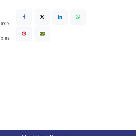
ursé
ables