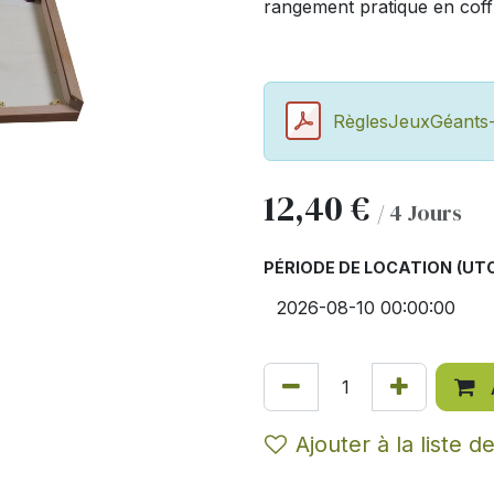
rangement pratique en coff
RèglesJeuxGéants-P
12,40
€
/
4
Jours
PÉRIODE DE LOCATION
(UTC
Ajouter à la liste d