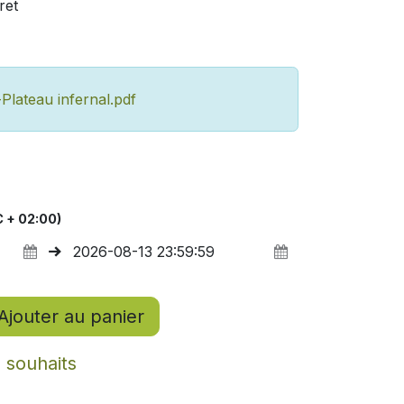
ret
lateau infernal.pdf
 + 02:00)
Ajouter au panier
e souhaits