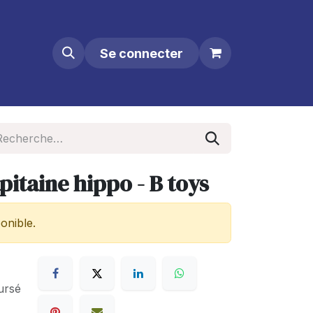
Se connecter
pitaine hippo - B toys
onible.
ursé