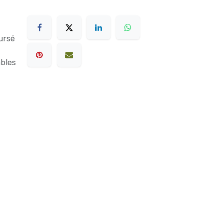
ursé
ables